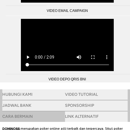
VIDEO EMAIL CAMPAIGN
VIDEO DEPO QRIS BNI
HUBUNGI KAMI
VIDEO TUTORIAL
JADWAL BANK
SPONSORSHIP
CARA BERMAIN
LINK ALTERNATIF
merupakan poker online asli terbaik dan terpercaya. Situs poker
DOMINO88