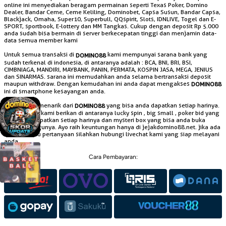
online ini menyediakan beragam permainan seperti Texas Poker, Domino
Dealer, Bandar Ceme, Ceme Keliling, Dominobet, Capsa Susun, Bandar Capsa,
Blackjack, Omaha, Super10, Superbull, QQspirit, Slots, IDNLIVE, Togel dan E-
SPORT, sportbook, E-lottery dan MM Tangkas. Cukup dengan deposit Rp 5.000
VIDEO QRIS DANA
anda sudah bisa bermain di server berkecepatan tinggi dan menjamin data-
data semua member kami
Untuk semua transaksi di
kami mempunyai sarana bank yang
DOMINO88
sudah terkenal di indonesia, di antaranya adalah : BCA, BNI, BRI, BSI,
CIMBNIAGA, MANDIRI, MAYBANK, PANIN, PERMATA, KOSPIN JASA, MEGA, JENIUS
dan SINARMAS. sarana ini memudahkan anda selama bertransaksi deposit
maupun withdraw. Dengan kemudahan ini anda dapat mengakses
DOMINO88
ini di smartphone kesayangan anda.
Raih hadiah menarik dari
yang bisa anda dapatkan setiap harinya.
DOMINO88
Hadiah yang kami berikan di antaranya lucky spin , big small , poker bid yang
bisa anda dapatkan setiap harinya dan mysteri box yang bisa anda buka
setiap minggunya. Ayo raih keuntungan hanya di jejakdomino88.net. jika ada
keluhan atau pertanyaan silahkan hubungi livechat kami yang siap melayani
anda.
VIDEO DEPO QR OVO
Cara Pembayaran: